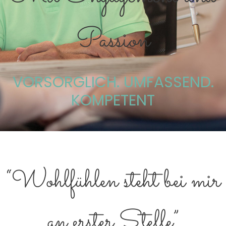
Passion
VORSORGLICH. UMFASSEND.
KOMPETENT
“Wohlfühlen steht bei mir
an erster Stelle”