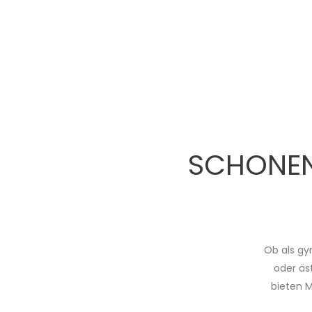
SCHONEN
Ob als gy
oder äs
bieten 