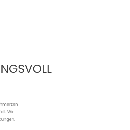
UNGSVOLL
Schmerzen
ll. Wir
kungen.