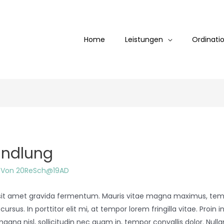
Home
Leistungen
Ordinati
andlung
 Von
20ReSch@19AD
sit amet gravida fermentum. Mauris vitae magna maximus, tempu
ursus. In porttitor elit mi, at tempor lorem fringilla vitae. Proin
magna nisl, sollicitudin nec quam in, tempor convallis dolor. Nu