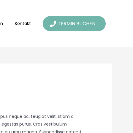
TERMIN BUCHEN
on
Kontakt
s neque ac, feugiat velit. Etiam a
 in egestas purus. Cras vestibulum
llam eu urna magna. Suspendisse potenti.