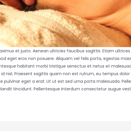
imus et justo. Aenean ultricies faucibus sagittis. Etiam ultrices
smod eget eros non posuere. Aliquam vel felis porta, egestas ma
llentesque habitant morbi tristique senectus et netus et malesu
 id nisl. Praesent sagittis quam non est rutrum, eu tempus dolor
pulvinar eget a erat. Ut ut est sed urna porta malesuada. Pellent
 blandit tincidunt. Pellentesque interdum consectetur augue ves